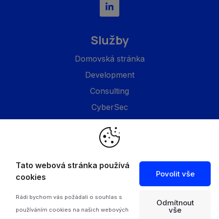
Služby
Domovská stránka
Development
Consulting
CyberSec
Společnost
O nás
Tato webová stránka používá
Povolit vše
Projekty
cookies
Feed
Rádi bychom vás požádali o souhlas s
Odmítnout
Kontakty
vše
používáním cookies na našich webových