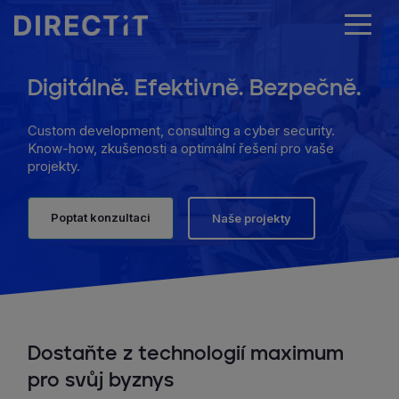
Digitálně. Efektivně. Bezpečně.
Custom development, consulting a cyber security.
Know-how, zkušenosti a optimální řešení pro vaše
projekty.
Poptat konzultaci
Naše projekty
Dostaňte z technologií maximum
pro svůj byznys