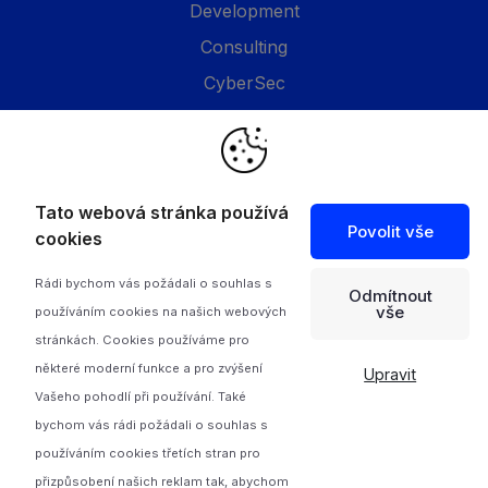
Development
Consulting
CyberSec
Společnost
O nás
Tato webová stránka používá
Povolit vše
Projekty
cookies
Feed
Rádi bychom vás požádali o souhlas s
Odmítnout
Kontakty
vše
používáním cookies na našich webových
Zásady ochrany osobních údajů
stránkách. Cookies používáme pro
některé moderní funkce a pro zvýšení
Upravit
Vašeho pohodlí při používání. Také
bychom vás rádi požádali o souhlas s
používáním cookies třetích stran pro
přizpůsobení našich reklam tak, abychom