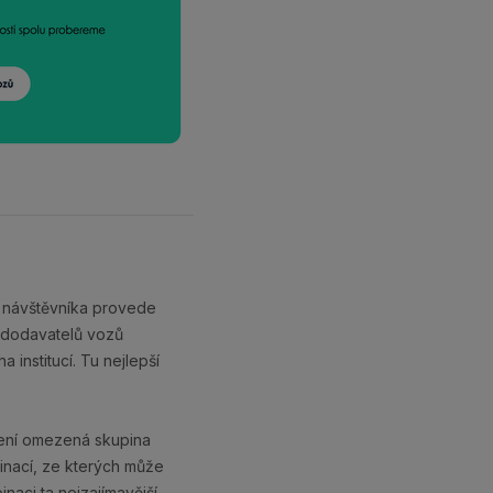
rý návštěvníka provede
m dodavatelů vozů
institucí. Tu nejlepší
není omezená skupina
binací, ze kterých může
naci ta nejzajímavější.