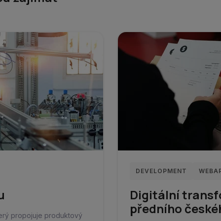
DEVELOPMENT
WEBA
u
Digitální trans
předního české
terý propojuje produktový