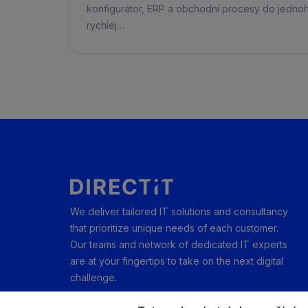
konfigurátor, ERP a obchodní procesy do jedno
rychlej…
We deliver tailored IT solutions and consultancy
that prioritize unique needs of each customer.
Our teams and network of dedicated IT experts
are at your fingertips to take on the next digital
challenge.