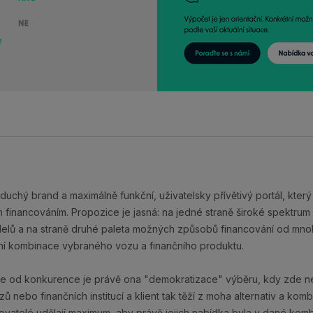
duchý brand a maximálně funkční, uživatelsky přívětivý portál, kte
 financováním. Propozice je jasná: na jedné straně široké spektru
elů a na straně druhé paleta možných způsobů financování od mnoha 
ální kombinace vybraného vozu a finančního produktu.
je od konkurence je právě ona "demokratizace" výběru, kdy zde 
 nebo finančních institucí a klient tak těží z moha alternativ a kom
tovatelé udělají maximum, aby právě jejich nabídka byla v dané kombi