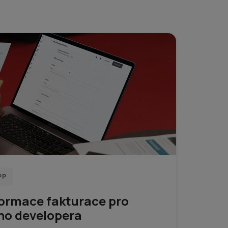
PP
formace fakturace pro
ho developera