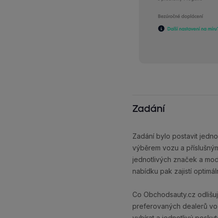
Zadání
Zadání bylo postavit jedno
výběrem vozu a příslušným
jednotlivých značek a mod
nabídku pak zajistí optim
Co Obchodsauty.cz odlišu
preferovaných dealerů vozů
vybírat a jednotlivý posky