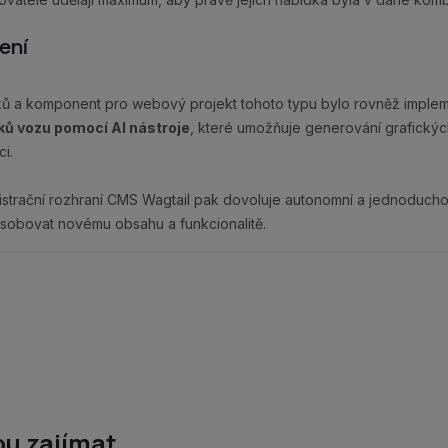
ení
 a komponent pro webový projekt tohoto typu bylo rovněž implem
ků vozu pomocí AI nástroje
, které umožňuje generování grafickýc
i.
strační rozhraní CMS Wagtail pak dovoluje autonomní a jednoducho
ůsobovat novému obsahu a funkcionalitě.
ou zajímat