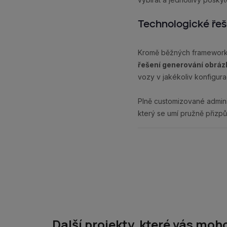
Technologické řeš
Kromě běžných frameworků
řešení generování obráz
vozy v jakékoliv konfigurac
Plně customizované admini
který se umí pružně přizp
Další projekty, které vás moh