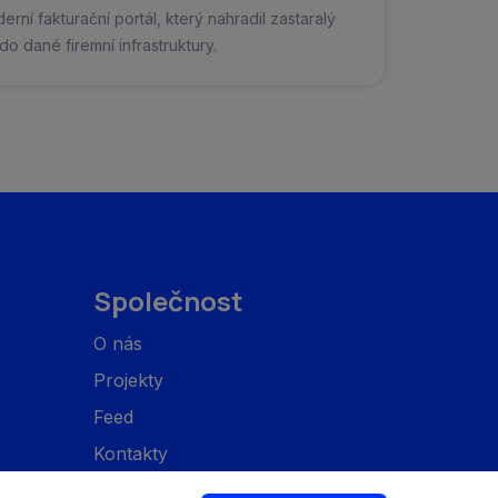
erní fakturační portál, který nahradil zastaralý
do dané firemní infrastruktury.
Společnost
O nás
Projekty
Feed
Kontakty
Zásady ochrany osobních údajů