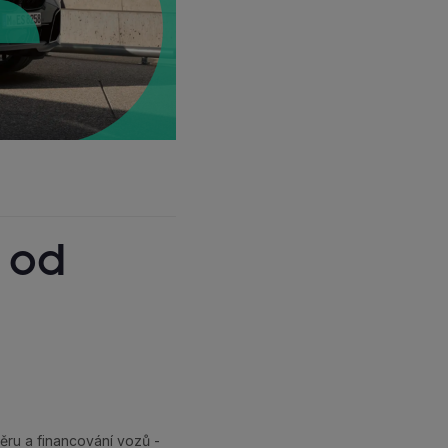
 od
běru a financování vozů -