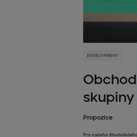
DEVELOPMENT
Obchods
skupiny
Propozice
Pro našeho dlouholetého