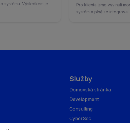
ho systému. Výsledkem je
Pro klienta jsme vyvinuli mod
systém a plně se integroval 
Služby
Domovská stránka
Development
Consulting
CyberSec