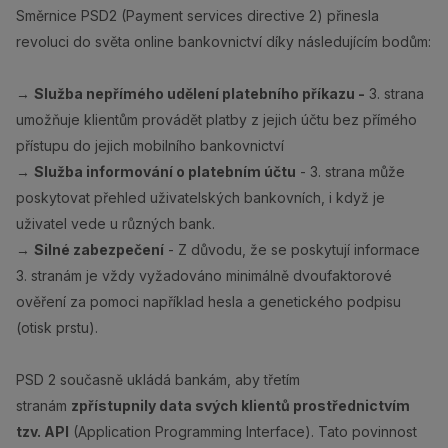
Směrnice PSD2 (Payment services directive 2) přinesla
revoluci do světa online bankovnictví díky následujícím bodům:
→
Služba nepřímého udělení platebního příkazu -
3. strana
umožňuje klientům provádět platby z jejich účtu bez přímého
přístupu do jejich mobilního bankovnictví
→
Služba informování o platebním účtu
- 3. strana může
poskytovat přehled uživatelských bankovních, i když je
uživatel vede u různých bank.
→
Silné zabezpečení
- Z důvodu, že se poskytují informace
3. stranám je vždy vyžadováno minimálně dvoufaktorové
ověření za pomoci například hesla a genetického podpisu
(otisk prstu).
PSD 2 současně ukládá bankám, aby třetím
stranám
zpřístupnily data svých klientů prostřednictvím
tzv. API
(Application Programming Interface). Tato povinnost