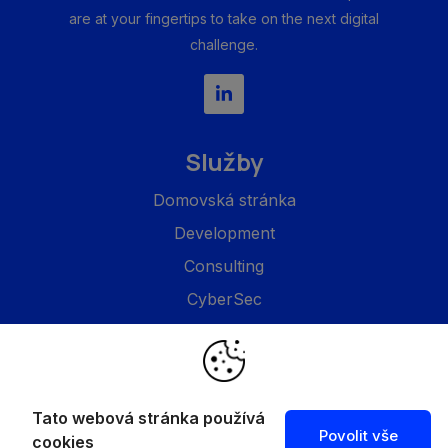
are at your fingertips to take on the next digital
challenge.
Služby
Domovská stránka
Development
Consulting
CyberSec
Společnost
O nás
Tato webová stránka používá
Povolit vše
Projekty
cookies