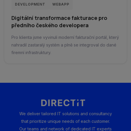
DEVELOPMENT
WEBAPP
Digitální transformace fakturace pro
předního českého developera
Pro klienta jsme vyvinuli moderní fakturační portál, který
nahradil zastaralý systém a plně se integroval do dané
firemní infrastruktury.
We deliver tailored IT solutions and consultancy
that prioritize unique needs of each customer.
Our teams and network of dedicated IT experts