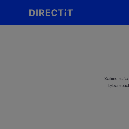
Sdílíme naše 
kybernetic