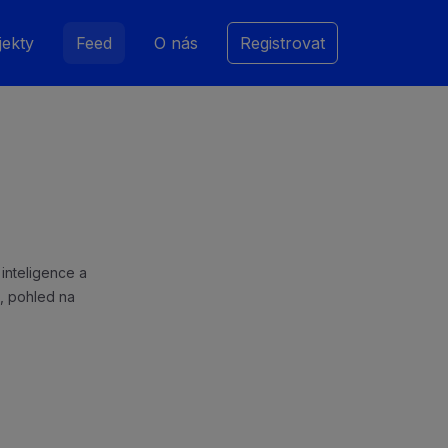
jekty
Feed
O nás
Registrovat
 inteligence a
, pohled na