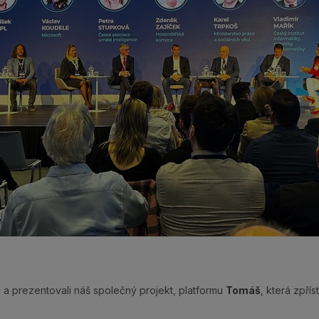
i a prezentovali náš společný projekt, platformu
Tomáš
, která zpří