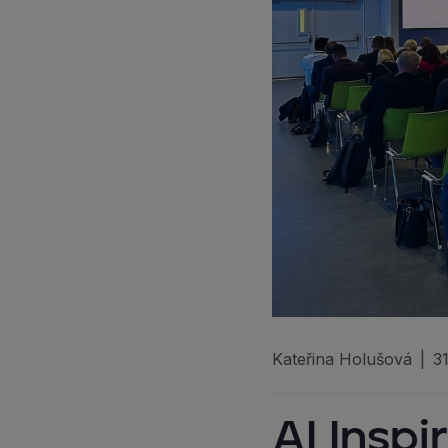
Kateřina Holušová
|
3
AI Inspi