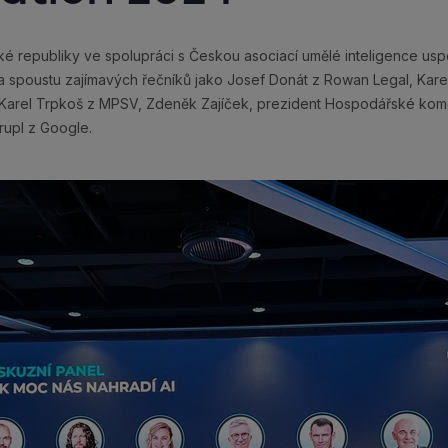
republiky ve spolupráci s Českou asociací umělé inteligence uspo
 a spoustu zajímavých řečníků jako Josef Donát z Rowan Legal, Karel
y, Karel Trpkoš z MPSV, Zdeněk Zajíček, prezident Hospodářské ko
trupl z Google.