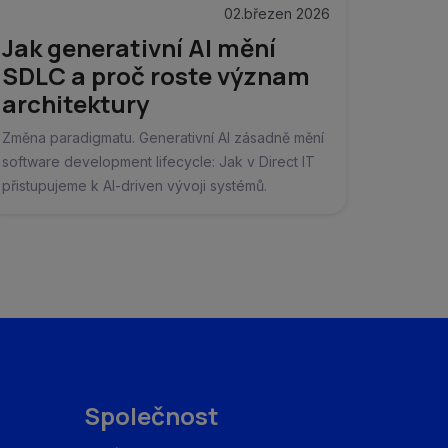
02.březen 2026
Jak generativní AI mění
SDLC a proč roste význam
architektury
Změna paradigmatu. Generativní AI zásadně mění
software development lifecycle: Jak v Direct IT
přistupujeme k AI-driven vývoji systémů.
Společnost