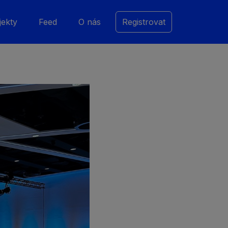
jekty
Feed
O nás
Registrovat