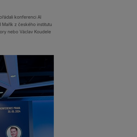
řádali konferenci AI
 Mařík z českého institutu
mory nebo Václav Koudele