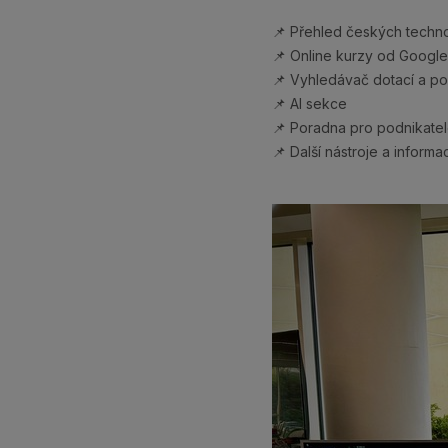
📌 Přehled českých techno
📌 Online kurzy od Googl
📌 Vyhledávač dotací a po
📌 AI sekce
📌 Poradna pro podnikate
📌 Další nástroje a informa