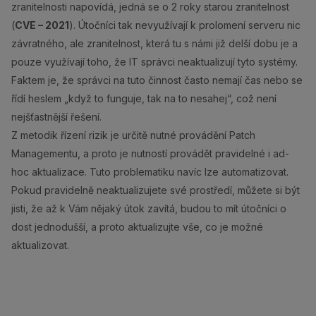
zranitelnosti napovídá, jedná se o 2 roky starou zranitelnost
(
CVE – 2021
). Útočníci tak nevyužívají k prolomení serveru nic
závratného, ale zranitelnost, která tu s námi již delší dobu je a
pouze využívají toho, že IT správci neaktualizují tyto systémy.
Faktem je, že správci na tuto činnost často nemají čas nebo se
řídí heslem „když to funguje, tak na to nesahej“, což není
nejšťastnější řešení.
Z metodik řízení rizik je určitě nutné provádění Patch
Managementu, a proto je nutností provádět pravidelné i ad-
hoc aktualizace. Tuto problematiku navíc lze automatizovat.
Pokud pravidelně neaktualizujete své prostředí, můžete si být
jisti, že až k Vám nějaký útok zavítá, budou to mít útočníci o
dost jednodušší, a proto aktualizujte vše, co je možné
aktualizovat.