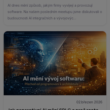
AI dnes mění způsob, jakým firmy vyvíjejí a provozují
software. Na našem posledním meetupu jsme diskutovali o
budoucnosti AI integračních a vývojovýc…
02.březen 2026
Jak generativní AI mění SDLC a proč roste