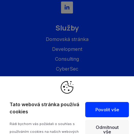
Služby
Domovská stránka
Development
Consulting
CyberSec
Společnost
O nás
Tato webová stránka používá
Povolit vše
Projekty
cookies
Feed
Rádi bychom vás požádali o souhlas s
Odmítnout
Kontakty
vše
používáním cookies na našich webových