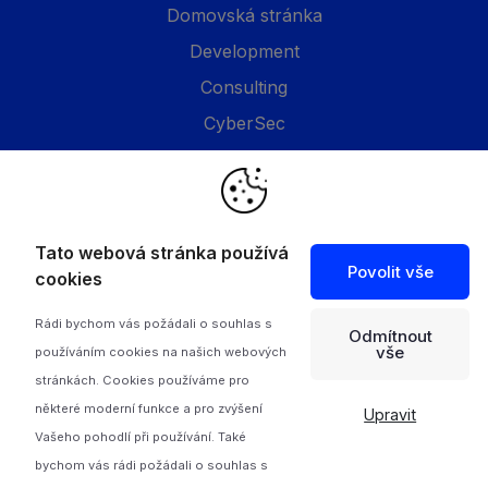
Domovská stránka
Development
Consulting
CyberSec
Společnost
O nás
Tato webová stránka používá
Povolit vše
Projekty
cookies
Feed
Rádi bychom vás požádali o souhlas s
Odmítnout
Kontakty
vše
používáním cookies na našich webových
Zásady ochrany osobních údajů
stránkách. Cookies používáme pro
některé moderní funkce a pro zvýšení
Upravit
Vašeho pohodlí při používání. Také
bychom vás rádi požádali o souhlas s