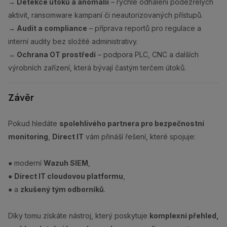
→ Detekce útoků a anomálií
– rychlé odhalení podezřelých
aktivit, ransomware kampaní či neautorizovaných přístupů.
→ Audit a compliance
– příprava reportů pro regulace a
interní audity bez složité administrativy.
→ Ochrana OT prostředí
– podpora PLC, CNC a dalších
výrobních zařízení, která bývají častým terčem útoků.
Závěr
Pokud hledáte
spolehlivého partnera pro bezpečnostní
monitoring
,
Direct IT
vám přináší řešení, které spojuje:
● moderní
Wazuh SIEM
,
●
Direct IT cloudovou platformu
,
● a
zkušený tým odborníků
.
Díky tomu získáte nástroj, který poskytuje
komplexní přehled,