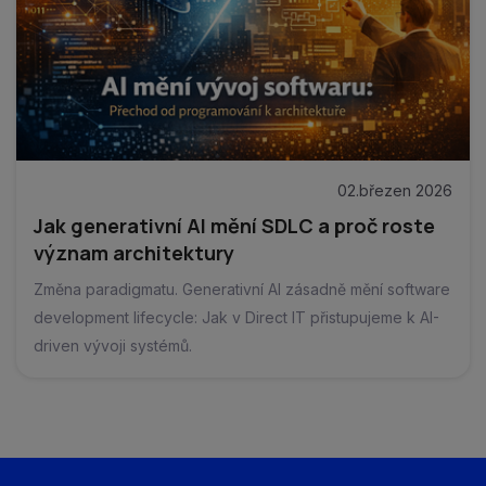
02.březen 2026
Jak generativní AI mění SDLC a proč roste
význam architektury
Změna paradigmatu. Generativní AI zásadně mění software
development lifecycle: Jak v Direct IT přistupujeme k AI-
driven vývoji systémů.