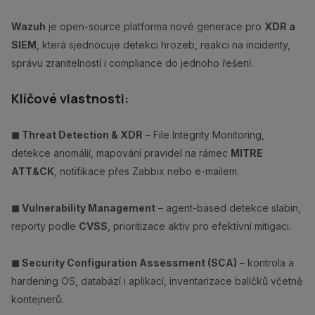
Wazuh
je open-source platforma nové generace pro
XDR a
SIEM
, která sjednocuje detekci hrozeb, reakci na incidenty,
správu zranitelností i compliance do jednoho řešení.
Klíčové vlastnosti:
◼︎ Threat Detection & XDR
– File Integrity Monitoring,
detekce anomálií, mapování pravidel na rámec
MITRE
ATT&CK
, notifikace přes Zabbix nebo e-mailem.
◼︎ Vulnerability Management
– agent-based detekce slabin,
reporty podle
CVSS
, prioritizace aktiv pro efektivní mitigaci.
◼︎ Security Configuration Assessment (SCA)
– kontrola a
hardening OS, databází i aplikací, inventarizace balíčků včetně
kontejnerů.