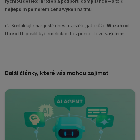
rychlou detekci hrozeb a podporu compliance
– a to s
nejlepším poměrem cena/výkon
na trhu.
👉 Kontaktujte nás ještě dnes a zjistěte, jak může
Wazuh od
Direct IT
posílit kybernetickou bezpečnost i ve vaší firmě.
Další články, které vás mohou zajímat