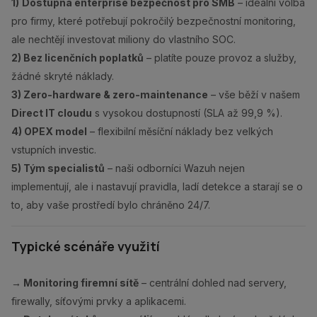
1)
Dostupná enterprise bezpečnost pro SMB
– ideální volba
pro firmy, které potřebují pokročilý bezpečnostní monitoring,
ale nechtějí investovat miliony do vlastního SOC.
2) Bez licenčních poplatků
– platíte pouze provoz a služby,
žádné skryté náklady.
3) Zero-hardware & zero-maintenance
– vše běží v našem
Direct IT cloudu
s vysokou dostupností (SLA až 99,9 %).
4) OPEX model
– flexibilní měsíční náklady bez velkých
vstupních investic.
5) Tým specialistů
– naši odborníci Wazuh nejen
implementují, ale i nastavují pravidla, ladí detekce a starají se o
to, aby vaše prostředí bylo chráněno 24/7.
Typické scénáře využití
→ Monitoring firemní sítě
– centrální dohled nad servery,
firewally, síťovými prvky a aplikacemi.