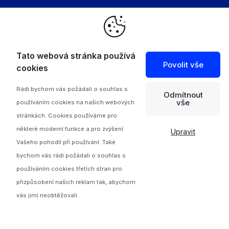
Společnost
O nás
Tato webová stránka používá
Povolit vše
Projekty
cookies
Feed
Rádi bychom vás požádali o souhlas s
Odmítnout
Kontakty
vše
používáním cookies na našich webových
Zásady ochrany osobních údajů
stránkách. Cookies používáme pro
některé moderní funkce a pro zvýšení
Upravit
Vašeho pohodlí při používání. Také
bychom vás rádi požádali o souhlas s
používáním cookies třetích stran pro
přizpůsobení našich reklam tak, abychom
© Copyrights 2026 Direct IT Všechna práva vyhrazena
vás jimi neobtěžovali.
Nastavení cookies
Vyrobeno dobrými lidmi z Direct IT ❤