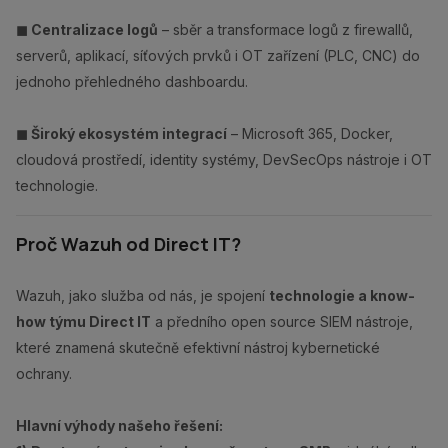
◼︎ Centralizace logů
– sběr a transformace logů z firewallů,
serverů, aplikací, síťových prvků i OT zařízení (PLC, CNC) do
jednoho přehledného dashboardu.
◼︎ Široký ekosystém integrací
– Microsoft 365, Docker,
cloudová prostředí, identity systémy, DevSecOps nástroje i OT
technologie.
Proč Wazuh od Direct IT?
Wazuh, jako služba od nás, je spojení
technologie a know-
how týmu Direct IT
a předního open source SIEM nástroje,
které znamená skutečně efektivní nástroj kybernetické
ochrany.
Hlavní výhody našeho řešení: