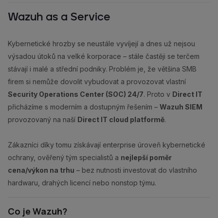
Wazuh as a Service
Kybernetické hrozby se neustále vyvíjejí a dnes už nejsou
výsadou útoků na velké korporace – stále častěji se terčem
stávají i malé a střední podniky. Problém je, že většina SMB
firem si nemůže dovolit vybudovat a provozovat vlastní
Security Operations Center (SOC) 24/7
. Proto v
Direct IT
přicházíme s moderním a dostupným řešením –
Wazuh SIEM
provozovaný na naší
Direct IT cloud platformě
.
Zákazníci díky tomu získávají enterprise úroveň kybernetické
ochrany, ověřený tým specialistů a
nejlepší poměr
cena/výkon na trhu
– bez nutnosti investovat do vlastního
hardwaru, drahých licencí nebo nonstop týmu.
Co je Wazuh?